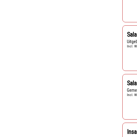
Sala
Uitg
Incl. W
Sala
Geme
Incl. W
Insa