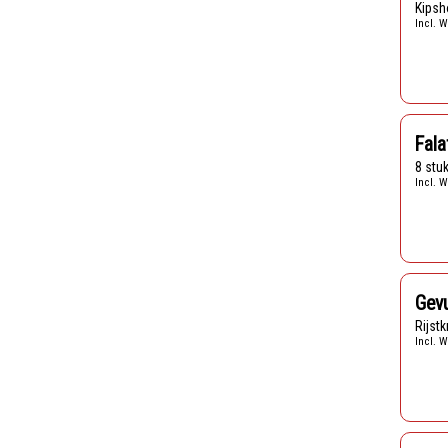
Kips
Incl. W
Fala
8 st
Incl. W
Gevu
Rijs
Incl. W