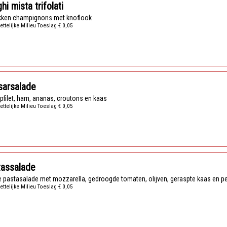
hi mista trifolati
kken champignons met knoflook
ettelijke Milieu Toeslag € 0,05
sarsalade
kipfilet, ham, ananas, croutons en kaas
ettelijke Milieu Toeslag € 0,05
tassalade
e pastasalade met mozzarella, gedroogde tomaten, olijven, geraspte kaas en p
ettelijke Milieu Toeslag € 0,05