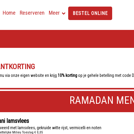
Home
Reserveren
Meer
BESTEL ONLINE
ANTKORTING
 nu via onze eigen website en krijg
10% korting
op je gehele betelling met code D
RAMADAN ME
ani lamsvlees
rveerd met lamsvlees, gekruide witte rijst, vermicelli en noten
ettelijke Milieu Toeslag € 0,05