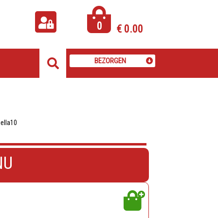
0
€
0.00
BEZORGEN
ella10
NU