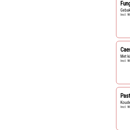
Fung
Geba
Incl. W
Cae
Met 
Incl. W
Pas
Koud
Incl. W