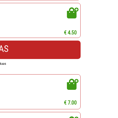
€ 4.50
AS
 kaas
€ 7.00