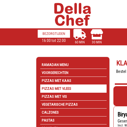
BEZORGTIJDEN
16:00 tot 22:00
60 MIN
30 MIN
KL
RAMADAN MENU
Bestel
VOORGERECHTEN
PIZZAS MET KAAS
PIZZAS MET VLEES
PIZZAS MET VIS
VEGETARISCHE PIZZAS
CALZONES
Biry
PASTAS
Gese
Incl. W